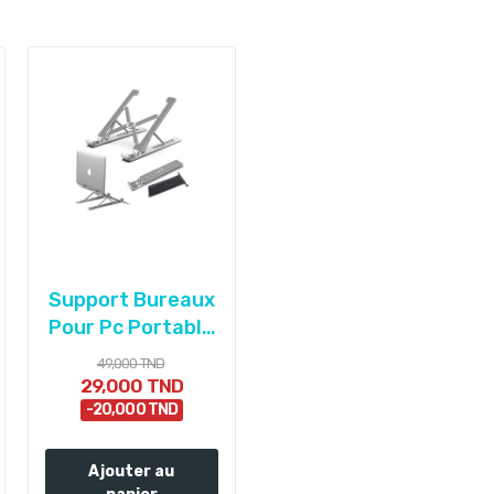
Support Bureaux
Pour Pc Portable
métallique -...
49,000 TND
29,000 TND
-20,000 TND
Ajouter au