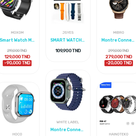
MOXOM
JSYES
MIBRO
Smart Watch MoXom MX WH-12 – Montre Connectée...
SMART WATCH Metallic Classic
Montre Connectée Mibro Lite 3 Pro
109,900 TND
219,000 TND
299,000 TND
129,000 TND
279,000 TND
-90,000 TND
-20,000 TND
WHITE LABEL
Montre Connectée T800 Ultra - Bleu
HOCO
HAINOTEKO