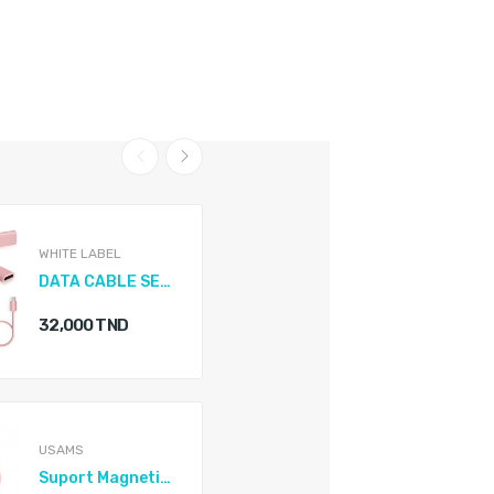
WHITE LABEL
DATA CABLE SET 60w
120,000 TND
32,000 TND
70,000 TND
USAMS
WHITE LABEL
Suport Magnetic USAMS Auto universal Center...