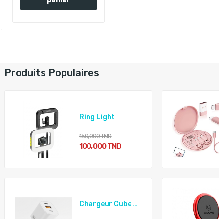
panier
Produits Populaires
Ring Light
150,000 TND
100,000 TND
Chargeur Cube GaN Avec Câble 33W