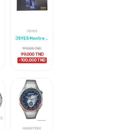
JSYES
JSYES Montre Connectée M59 avec 3 ceintures
199,000 TND
99,000 TND
-100,000 TND
HAINOTEKO