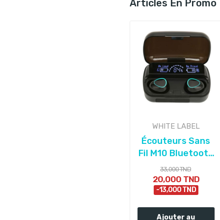
Articles En Promo
WHITE LABEL
Écouteurs Sans
Fil M10 Bluetooth
5.3 - Noir
33,000 TND
20,000 TND
-13,000 TND
Ajouter au