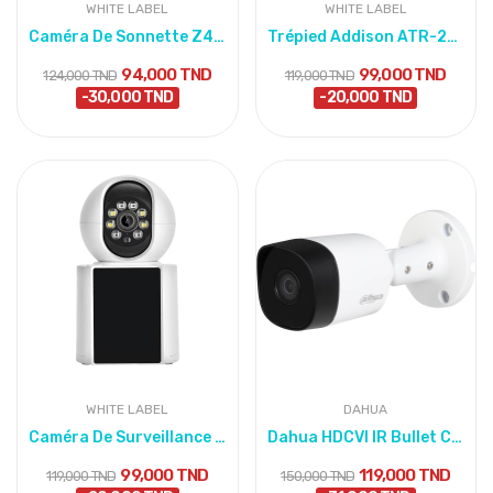
WHITE LABEL
WHITE LABEL
Caméra De Sonnette Z40 – Sans fil, HD, Wi-Fi
Trépied Addison ATR-23 – Hauteur 155 cm avec...
94,000 TND
99,000 TND
124,000 TND
119,000 TND
-30,000 TND
-20,000 TND
WHITE LABEL
DAHUA
Caméra De Surveillance Intelligente Wi-Fi – HD,...
Dahua HDCVI IR Bullet Camera
99,000 TND
119,000 TND
119,000 TND
150,000 TND