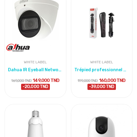
WHITE LABEL
WHITE LABEL
Dahua IR Eyeball Network Camera
Trépied professionnel NeePho NP-8840 – Support...
149,000 TND
160,000 TND
169,000 TND
199,000 TND
-20,000 TND
-39,000 TND