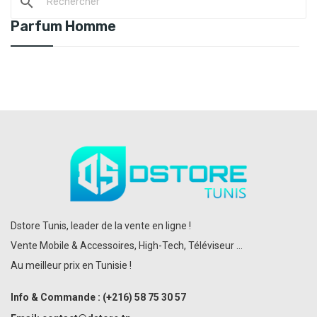
search
Parfum Homme
Dstore Tunis, leader de la vente en ligne !
Vente Mobile & Accessoires, High-Tech, Téléviseur ...
Au meilleur prix en Tunisie !
Info & Commande :
(+216)
58 75 30 57