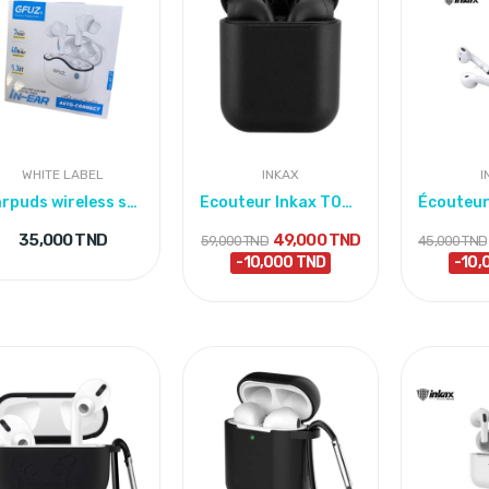
WHITE LABEL
INKAX
I
Earpuds wireless stereo GFUZ AP-07
Ecouteur Inkax T02 Noir
35,000 TND
49,000 TND
59,000 TND
45,000 TND
-10,000 TND
-10,