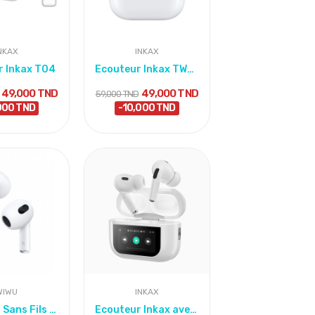
NKAX
INKAX
r Inkax T04
Ecouteur Inkax TW03
49,000 TND
49,000 TND
59,000 TND
000 TND
-10,000 TND
WIWU
INKAX
Ecouteur Sans Fils Wiwu Premium Original
Ecouteur Inkax avec afficheur T05D-ANC