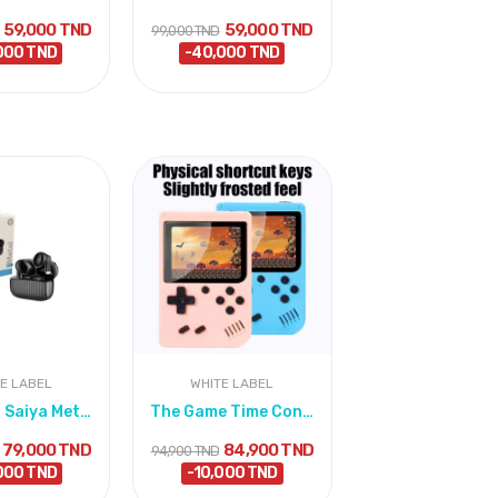
59,000 TND
59,000 TND
99,000 TND
000 TND
-40,000 TND
E LABEL
WHITE LABEL
Ecouteur Saiya Metal Wireless Mini mt4
The Game Time Console Jeu 400 Classic Game
79,000 TND
84,900 TND
94,900 TND
000 TND
-10,000 TND