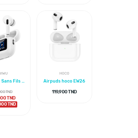
WIWU
HOCO
Ecouteur Sans Fils Wiwu Anc
Airpuds hoco EW26
119,900 TND
000 TND
000 TND
000 TND