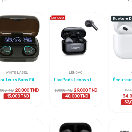
Rupture D
WHITE LABEL
LENOVO
I
Écouteurs Sans Fil M10 Bluetooth 5.3 - Noir
LivePods Lenovo LP40
20,000 TND
29,000 TND
86,
,000 TND
69,000 TND
34,
-13,000 TND
-40,000 TND
-52,