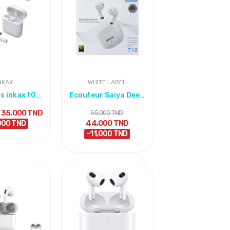
NKAX
WHITE LABEL
Écouteurs inkax t02 sans fil original
Ecouteur Saiya Deep Bass True Wireless Earphone...
35,000 TND
55,000 TND
44,000 TND
000 TND
-11,000 TND