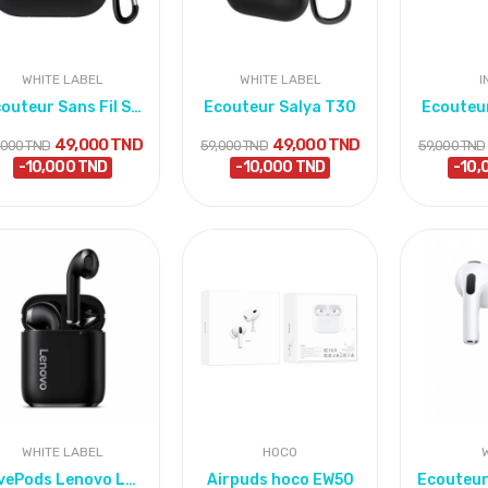
WHITE LABEL
WHITE LABEL
I
Ecouteur Sans Fil Saiya T30 Bluetooth
Ecouteur SaIya T30
Ecouteu
49,000 TND
49,000 TND
,000 TND
59,000 TND
59,000 TND
-10,000 TND
-10,000 TND
-10,
WHITE LABEL
HOCO
LivePods Lenovo LP2
Airpuds hoco EW50