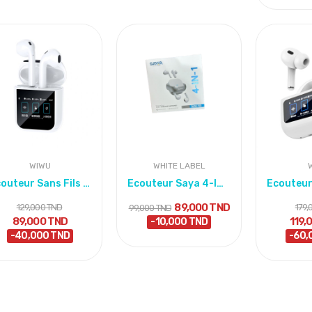
WIWU
WHITE LABEL
Ecouteur Sans Fils Wiwu T24 Hf Sound
Ecouteur Saya 4-IN-1 Twins Pod Wireless Eadphone
89,000 TND
129,000 TND
179,
99,000 TND
89,000 TND
119,
-10,000 TND
-40,000 TND
-60,