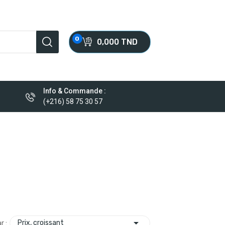
0
0,000 TND
Info & Commande :
(+216) 58 75 30 57

Prix, croissant
r :