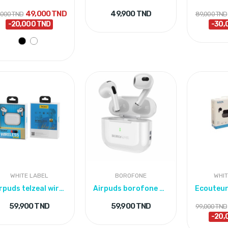
49,000 TND
49,900 TND
,000 TND
89,000 TND
-20,000 TND
-30,
WHITE LABEL
BOROFONE
WHIT
Airpuds telzeal wireless avec Pouchette
Airpuds borofone B W58
59,900 TND
59,900 TND
99,000 TND
-20,