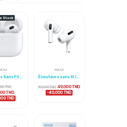
e Stock
NKAX
INKAX
Écouteurs Sans Fil INKAX T3 Bluetooth - Blanc
Écouteurs sans fil Inkax T03 BLUETOOTH - BLANC
49,000 TND
000 TND
89,000 TND
000 TND
-40,000 TND
000 TND