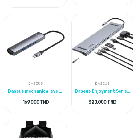
BASEUS
BASEUS
Baseus mechanical eye Six-in-one smart HUB
Baseus Enjoyment Series 11-in-1 Type-C Hub
169,000 TND
320,000 TND