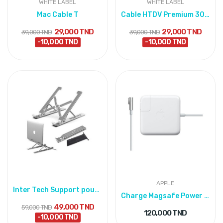
WHITE LABEL
WHITE LABEL
Mac Cable T
Cable HTDV Premium 30 Mm
29,000 TND
29,000 TND
39,000 TND
39,000 TND
-10,000 TND
-10,000 TND
APPLE
Inter Tech Support pour PC Portable & Notebook...
Charge Magsafe Power Adapter 85W
49,000 TND
59,000 TND
120,000 TND
-10,000 TND