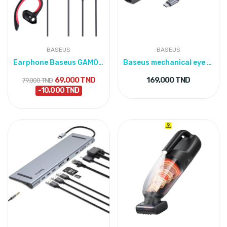
BASEUS
BASEUS
Earphone Baseus GAMO Immersive Virtual 3D Game...
Baseus mechanical eye Six-in-one smart HUB
69,000 TND
169,000 TND
79,000 TND
-10,000 TND