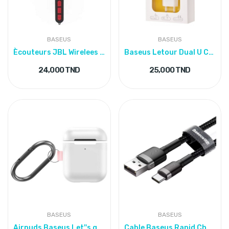
BASEUS
BASEUS
Ècouteurs JBL Wirelees Sports Headphone H-28
Baseus Letour Dual U Charger
24,000 TND
25,000 TND
BASEUS
BASEUS
Airpuds Baseus Let''s go Woven Label Hook Case
Cable Baseus Rapid Charge Data cable USB To Type C