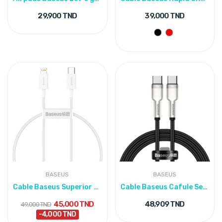
29,900 TND
39,000 TND
BASEUS
BASEUS
Cable Baseus Superior Series 20W Fast Charging...
Cable Baseus Cafule Series Metal Data Type-C to...
45,000 TND
48,909 TND
49,000 TND
-4,000 TND