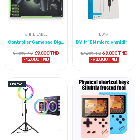
WHITE LABEL
BOYA
Controller Gamepad Digital Game Player S10
BY-M1DM micro omnidirectionnel professionnel -...
69,000 TND
69,000 TND
84,000 TND
159,000 TND
-15,000 TND
-90,000 TND
Promo !