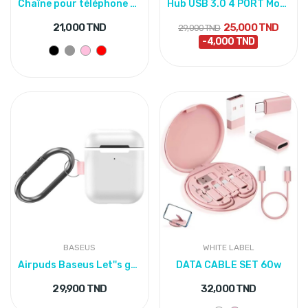
Chaîne pour téléphone portable
Hub USB 3.0 4 PORT Model 303
21,000 TND
25,000 TND
29,000 TND
-4,000 TND
BASEUS
WHITE LABEL
Airpuds Baseus Let''s go Woven Label Hook Case
DATA CABLE SET 60w
29,900 TND
32,000 TND