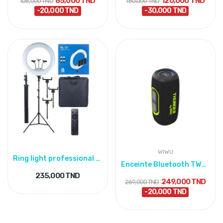
85,000 TND
120,000 TND
105,000 TND
150,000 TND
-20,000 TND
-30,000 TND
WIWU
Ring light professional pour shooting
Enceinte Bluetooth TWS Suspendue Illuminée RGB...
235,000 TND
249,000 TND
269,000 TND
-20,000 TND