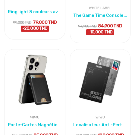
WHITE LABEL
Ring light 8 couleurs avec langueur de 2 mètres
The Game Time Console Jeu 400 Classic Game
79,000 TND
99,000 TND
84,900 TND
94,900 TND
-20,000 TND
-10,000 TND
WIWU
WIWU
Porte-Cartes Magnétique En Cuir PU Avec Support...
Localisateur Anti-Perte Compatible Find My...