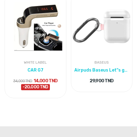
WHITE LABEL
BASEUS
CAR G7
Airpuds Baseus Let''s go Woven Label Hook Case
14,000 TND
29,900 TND
34,000 TND
-20,000 TND