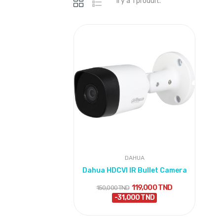
Il y a 1 produit.
DAHUA
Dahua HDCVI IR Bullet Camera
119,000 TND
150,000 TND
-31,000 TND