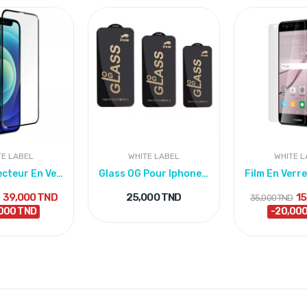
TE LABEL
WHITE LABEL
WHITE L
Film Protecteur En Verre Trempé IPhone 16 – ESD...
Glass OG Pour Iphone 13/13 Pro
39,000 TND
25,000 TND
15
D
35,000 TND
000 TND
-20,00