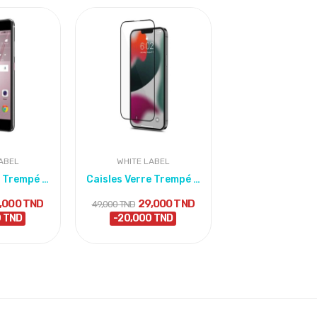
ABEL
WHITE LABEL
WHITE LABE
Film En Verre Trempé Super Glass Pour Huawei Y7...
Caisles Verre Trempé 5D Noir – iPhone 13 Pro Max
,000 TND
29,000 TND
29,0
49,000 TND
49,000 TND
0 TND
-20,000 TND
-20,000 T